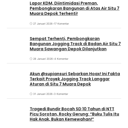
Lapor KDM, Diintimidasi Preman,
Pembongkaran Bangunan di Atas Air Situ 7
Muara Depok Terhenti!
27 Januari 2026
•
17 Komentar
Sempat Terhenti, Pembongkaran
Bangunan Jogging Track di Badan Air Situ 7
Muara Sawangan Depok Dilanjutkan
28 Januari 2026
•
4 Komentar
Akun @supiansuri Sebarkan Hoax! Ini Fakta
Terkait Proyek Jogging Track Langgar
Aturan di Situ 7 Muara Depok
31 Januari 2026
•
3 Komentar
Tragedi Bundir Bocah SD 10 Tahun di NTT
Picu Sorotan, Rocky Gerung: “Buku Tulis Itu
Hak Anak, Bukan Kemewahan!”