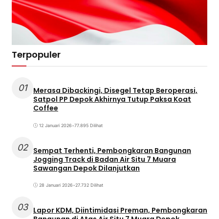
Terpopuler
01
Merasa Dibackingi, Disegel Tetap Beroperasi,
Satpol PP Depok Akhirnya Tutup Paksa Koat
Coffee
12 Januari 2026
•
77.895 Dilihat
02
Sempat Terhenti, Pembongkaran Bangunan
Jogging Track di Badan Air Situ 7 Muara
Sawangan Depok Dilanjutkan
28 Januari 2026
•
27.732 Dilihat
03
Lapor KDM, Diintimidasi Preman, Pembongkaran
Bangunan di Atas Air Situ 7 Muara Depok