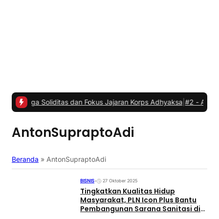
 Soliditas dan Fokus Jajaran Korps Adhyaksa
|
#2 -
Anggota Komisi I
AntonSupraptoAdi
Beranda
»
AntonSupraptoAdi
BISNIS
•
27 Oktober 2025
Tingkatkan Kualitas Hidup
Masyarakat, PLN Icon Plus Bantu
Pembangunan Sarana Sanitasi di
Bali