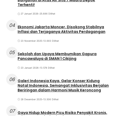
Terhenti!
27 Januari 2026
•
25.686 Dilihat
04
Ekonomi Jakarta Moncer, Disokong Stabilnya
Inflasi dan Terjaganya Aktivitas Perdagangan
23 November 2025
•
13.683 Dilihat
05
Sekolah dan Upaya Membumikan Gapura
Pancawaluya di SMAN 1 Cikijing
23 Januari 2026
•
13.574 Dilihat
06
Galeri Indonesia Kaya, Gelar Konser Kidung
Natal Indonesia, Semangat Inklusivitas Berjalan
Beriringan dalam Harmoni Musik Keroncong
28 Desember 2025
•
13.506 Dilihat
07
Gaya Hidup Modern Picu Risiko Penyakit Kronis,