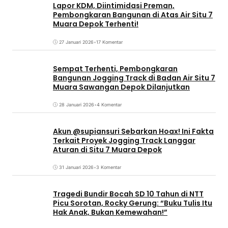
Lapor KDM, Diintimidasi Preman,
Pembongkaran Bangunan di Atas Air Situ 7
Muara Depok Terhenti!
27 Januari 2026
•
17 Komentar
Sempat Terhenti, Pembongkaran
Bangunan Jogging Track di Badan Air Situ 7
Muara Sawangan Depok Dilanjutkan
28 Januari 2026
•
4 Komentar
Akun @supiansuri Sebarkan Hoax! Ini Fakta
Terkait Proyek Jogging Track Langgar
Aturan di Situ 7 Muara Depok
31 Januari 2026
•
3 Komentar
Tragedi Bundir Bocah SD 10 Tahun di NTT
Picu Sorotan, Rocky Gerung: “Buku Tulis Itu
Hak Anak, Bukan Kemewahan!”