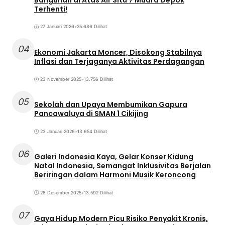
Terhenti!
27 Januari 2026
•
25.686 Dilihat
04
Ekonomi Jakarta Moncer, Disokong Stabilnya
Inflasi dan Terjaganya Aktivitas Perdagangan
23 November 2025
•
13.756 Dilihat
05
Sekolah dan Upaya Membumikan Gapura
Pancawaluya di SMAN 1 Cikijing
23 Januari 2026
•
13.654 Dilihat
06
Galeri Indonesia Kaya, Gelar Konser Kidung
Natal Indonesia, Semangat Inklusivitas Berjalan
Beriringan dalam Harmoni Musik Keroncong
28 Desember 2025
•
13.592 Dilihat
07
Gaya Hidup Modern Picu Risiko Penyakit Kronis,