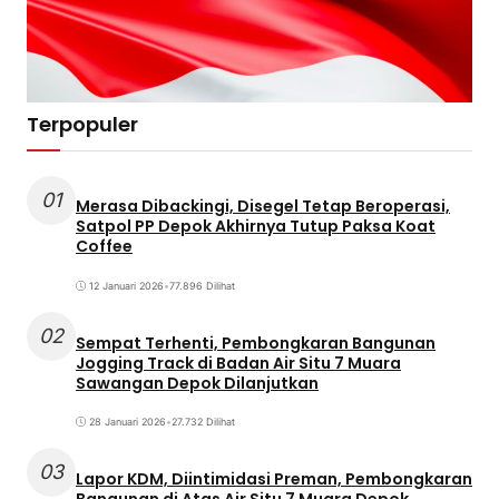
Terpopuler
01
Merasa Dibackingi, Disegel Tetap Beroperasi,
Satpol PP Depok Akhirnya Tutup Paksa Koat
Coffee
12 Januari 2026
•
77.896 Dilihat
02
Sempat Terhenti, Pembongkaran Bangunan
Jogging Track di Badan Air Situ 7 Muara
Sawangan Depok Dilanjutkan
28 Januari 2026
•
27.732 Dilihat
03
Lapor KDM, Diintimidasi Preman, Pembongkaran
Bangunan di Atas Air Situ 7 Muara Depok