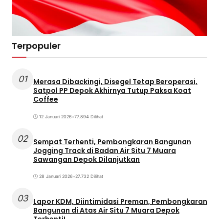
Terpopuler
01
Merasa Dibackingi, Disegel Tetap Beroperasi,
Satpol PP Depok Akhirnya Tutup Paksa Koat
Coffee
12 Januari 2026
•
77.894 Dilihat
02
Sempat Terhenti, Pembongkaran Bangunan
Jogging Track di Badan Air Situ 7 Muara
Sawangan Depok Dilanjutkan
28 Januari 2026
•
27.732 Dilihat
03
Lapor KDM, Diintimidasi Preman, Pembongkaran
Bangunan di Atas Air Situ 7 Muara Depok
Terhenti!