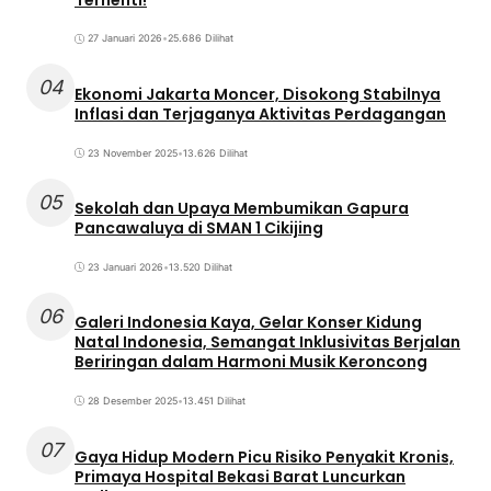
27 Januari 2026
•
25.686 Dilihat
04
Ekonomi Jakarta Moncer, Disokong Stabilnya
Inflasi dan Terjaganya Aktivitas Perdagangan
23 November 2025
•
13.626 Dilihat
05
Sekolah dan Upaya Membumikan Gapura
Pancawaluya di SMAN 1 Cikijing
23 Januari 2026
•
13.520 Dilihat
06
Galeri Indonesia Kaya, Gelar Konser Kidung
Natal Indonesia, Semangat Inklusivitas Berjalan
Beriringan dalam Harmoni Musik Keroncong
28 Desember 2025
•
13.451 Dilihat
07
Gaya Hidup Modern Picu Risiko Penyakit Kronis,
Primaya Hospital Bekasi Barat Luncurkan