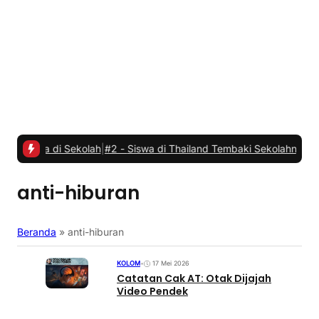
di Sekolah
|
#2 -
Siswa di Thailand Tembaki Sekolahnya, Tujuh Orang
anti-hiburan
Beranda
»
anti-hiburan
KOLOM
•
17 Mei 2026
Catatan Cak AT: Otak Dijajah
Video Pendek