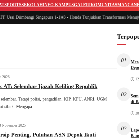
AT
SPORTS
SEKOLAH
INFO KAMPUS
GALERI
KOMUNITAS
MANCAN
 Diimbangi Singapura 1-1
|
#3 -
Honda Tunjukkan Transformasi Menuju Era Bar
Terpopu
01
Mera
Dep
li 2026
12
 AT: Selembar Ijazah Keliling Republik
02
Sem
 selembar. Tetapi polisi, pengadilan, KIP, KPU, ANRI, UGM
di B
t sibuk. Mengapa...
28
8 November 2025
03
Lap
sip Penting, Puluhan ASN Depok Ikuti
Bang