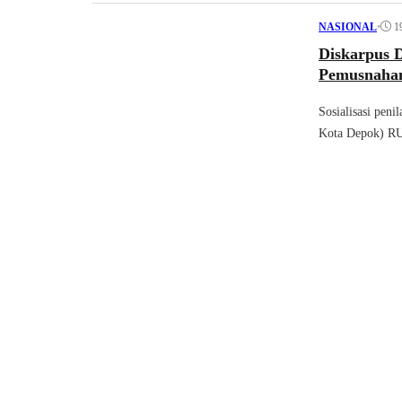
•
1
NASIONAL
Diskarpus D
Pemusnahan
Sosialisasi pen
Kota Depok) 