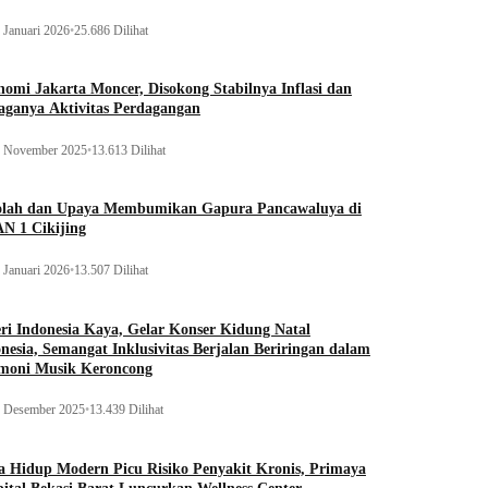
 Januari 2026
•
25.686 Dilihat
omi Jakarta Moncer, Disokong Stabilnya Inflasi dan
aganya Aktivitas Perdagangan
 November 2025
•
13.613 Dilihat
olah dan Upaya Membumikan Gapura Pancawaluya di
N 1 Cikijing
 Januari 2026
•
13.507 Dilihat
ri Indonesia Kaya, Gelar Konser Kidung Natal
nesia, Semangat Inklusivitas Berjalan Beriringan dalam
moni Musik Keroncong
 Desember 2025
•
13.439 Dilihat
 Hidup Modern Picu Risiko Penyakit Kronis, Primaya