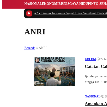
NASIONAL
EKONOMI
BISNIS
GAYA HIDUP
INFO SEH
aring Tarantula
|
#2 -
Timnas Indonesia Gagal Lolos Semifinal Piala AFF Usai
ANRI
Beranda
»
ANRI
•
22 Ju
KOLOM
Catatan Cak
Ijazahnya hanya
hingga DKPP iku
•
2
NASIONAL
Amankan Ar