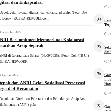
itasi dan Enkapsulasi
27
epok gelar layanan digitasi dan enkapsulasi arsip. (Foto: Dok
ta Depok) RUZKA-REPUBLIKA...
04
Ekon
Terj
0 September 2025
23
NRI Berkomitmen Memperkuat Kolaborasi
tarikan Arsip Sejarah
05
Sek
SMA
RI di Jakarta pada Selasa, (09/09/2025). (Foto: Dok FIB UI)
LIKA NERWORK...
23
06
Gale
4 Agustus 2025
Indo
epok dan ANRI Gelar Sosialisasi Preservasi
Har
arga di 4 Kecamatan
28
Depok dan Direktorat Pelestarian dan Pelindungan Arsip Arsip
ik Indonesia (ANRI) gelar...
07
Gaya