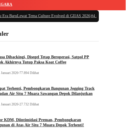
EGARA
uLewat Tema Culture Evolved di GIIAS 2026
|
#4 -
GIIAS 2026, JETOUR Resm
ler
sa Dibackingi, Disegel Tetap Beroperasi, Satpol PP
ok Akhirnya Tutup Paksa Koat Coffee
 Januari 2026
•
77.894 Dilihat
pat Terhenti, Pembongkaran Bangunan Jogging Track
adan Air Situ 7 Muara Sawangan Depok Dilanjutkan
 Januari 2026
•
27.732 Dilihat
or KDM, Diintimidasi Preman, Pembongkaran
unan di Atas Air Situ 7 Muara Depok Terhenti!