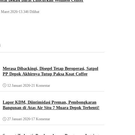
ital Bekasi Barat Luncurkan Wellness Center
 Maret 2026
•
13.346 Dilihat
n
Merasa Dibackingi, Disegel Tetap Beroperasi, Satpol
PP Depok Akhirnya Tutup Paksa Koat Coffee
12 Januari 2026
•
21 Komentar
Lapor KDM, Diintimidasi Preman, Pembongkaran
Bangunan di Atas Air Situ 7 Muara Depok Terhenti!
27 Januari 2026
•
17 Komentar