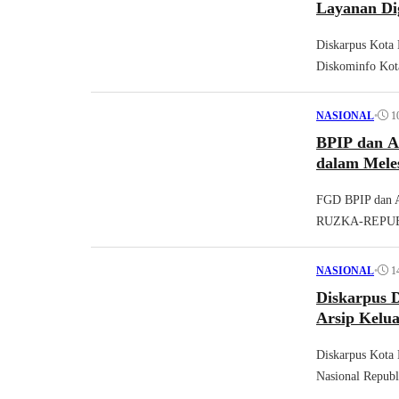
Layanan Dig
Diskarpus Kota D
Diskominfo Ko
•
1
NASIONAL
BPIP dan A
dalam Meles
FGD BPIP dan AN
RUZKA-REPUB
•
1
NASIONAL
Diskarpus D
Arsip Kelu
Diskarpus Kota 
Nasional Republ