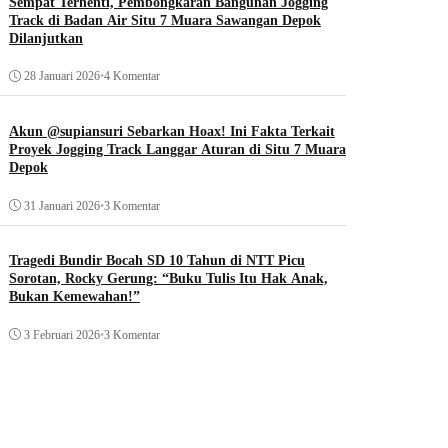
Sempat Terhenti, Pembongkaran Bangunan Jogging
Track di Badan Air Situ 7 Muara Sawangan Depok
Dilanjutkan
28 Januari 2026
•
4 Komentar
Akun @supiansuri Sebarkan Hoax! Ini Fakta Terkait
Proyek Jogging Track Langgar Aturan di Situ 7 Muara
Depok
31 Januari 2026
•
3 Komentar
Tragedi Bundir Bocah SD 10 Tahun di NTT Picu
Sorotan, Rocky Gerung: “Buku Tulis Itu Hak Anak,
Bukan Kemewahan!”
3 Februari 2026
•
3 Komentar