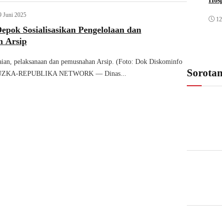
Hosp
9 Juni 2025
12
epok Sosialisasikan Pengelolaan dan
 Arsip
ilaian, pelaksanaan dan pemusnahan Arsip. (Foto: Dok Diskominfo
Sorota
RUZKA-REPUBLIKA NETWORK — Dinas...