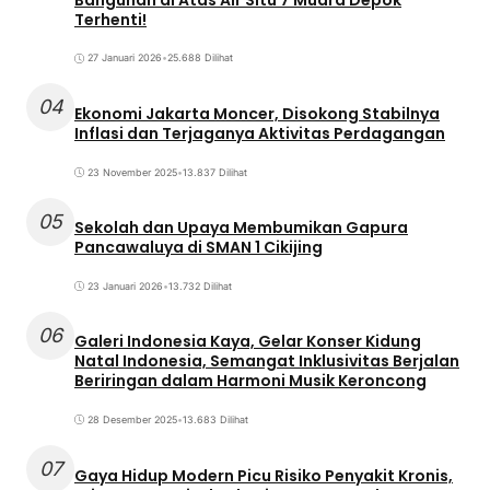
Terhenti!
27 Januari 2026
•
25.688 Dilihat
04
Ekonomi Jakarta Moncer, Disokong Stabilnya
Inflasi dan Terjaganya Aktivitas Perdagangan
23 November 2025
•
13.837 Dilihat
05
Sekolah dan Upaya Membumikan Gapura
Pancawaluya di SMAN 1 Cikijing
23 Januari 2026
•
13.732 Dilihat
06
Galeri Indonesia Kaya, Gelar Konser Kidung
Natal Indonesia, Semangat Inklusivitas Berjalan
Beriringan dalam Harmoni Musik Keroncong
28 Desember 2025
•
13.683 Dilihat
07
Gaya Hidup Modern Picu Risiko Penyakit Kronis,