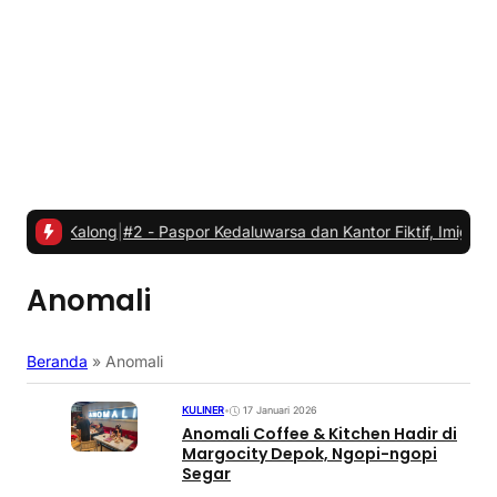
long
|
#2 -
Paspor Kedaluwarsa dan Kantor Fiktif, Imigrasi Polonia T
Anomali
Beranda
»
Anomali
KULINER
•
17 Januari 2026
Anomali Coffee & Kitchen Hadir di
Margocity Depok, Ngopi-ngopi
Segar