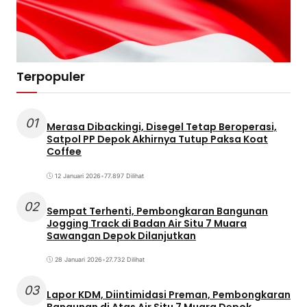
Terpopuler
01
Merasa Dibackingi, Disegel Tetap Beroperasi,
Satpol PP Depok Akhirnya Tutup Paksa Koat
Coffee
12 Januari 2026
•
77.897 Dilihat
02
Sempat Terhenti, Pembongkaran Bangunan
Jogging Track di Badan Air Situ 7 Muara
Sawangan Depok Dilanjutkan
28 Januari 2026
•
27.732 Dilihat
03
Lapor KDM, Diintimidasi Preman, Pembongkaran
Bangunan di Atas Air Situ 7 Muara Depok