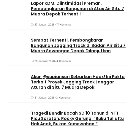
Lapor KDM, Diintimidasi Preman,
Pembongkaran Bangunan di Atas Air Situ 7
Muara Depok Terhenti!
27 Januari 2026
•
17 Komentar
Sempat Terhenti, Pembongkaran
Bangunan Jogging Track di Badan Air Situ 7
Muara Sawangan Depok Dilanjutkan
28 Januari 2026
•
4 Komentar
Akun @supiansuri Sebarkan Hoax! Ini Fakta
Terkait Proyek Jogging Track Langgar
Aturan di Situ 7 Muara Depok
31 Januari 2026
•
3 Komentar
Tragedi Bundir Bocah SD 10 Tahun di NTT
Picu Sorotan, Rocky Gerung: “Buku Tulis Itu
Hak Anak, Bukan Kemewahan!”