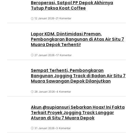
Beroperasi, Satpol PP Depok Akhirnya
Tutup Paksa Koat Coffee
12 Januari 2026
•
21 Komentar
Lapor KDM, Diintimidasi Preman,
Pembongkaran Bangunan di Atas Air Situ 7
Muara Depok Terhenti!
27 Januari 2026
•
17 Komentar
Sempat Terhenti, Pembongkaran
Bangunan Jogging Track di Badan Air Situ 7
Muara Sawangan Depok Dilanjutkan
28 Januari 2026
•
4 Komentar
Akun @supiansuri Sebarkan Hoax! Ini Fakta
Terkait Proyek Jogging Track Langgar
Aturan di Situ 7 Muara Depok
31 Januari 2026
•
3 Komentar