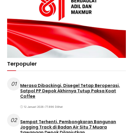
Terpopuler
01
Merasa Dibackingi, Disegel Tetap Beroperasi,
Satpol PP Depok Akhirnya Tutup Paksa Koat
Coffee
12 Januari 2026
•
77.896 Dilihat
02
Sempat Terhenti, Pembongkaran Bangunan
Jogging Track di Badan Air Situ 7 Muara
Sawangan Depok Dilanjutkan