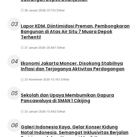
28 Januari 2026
•
27.732 Dilihat
03
Lapor KDM, Diintimidasi Preman, Pembongkaran
Bangunan di Atas Air Situ 7 Muara Depok
Terhenti!
27 Januari 2026
•
25.687 Dilihat
04
Ekonomi Jakarta Moncer, Disokong Stabilnya
Inflasi dan Terjaganya Aktivitas Perdagangan
23 November 2025
•
13.763 Dilihat
05
Sekolah dan Upaya Membumikan Gapura
Pancawaluya di SMAN 1 Cikijing
23 Januari 2026
•
13.662 Dilihat
06
Galeri Indonesia Kaya, Gelar Konser Kidung
Natal Indonesia, Semangat Inklusivitas Berjalan