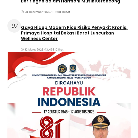
Beriringan dalam Harmoni Musik Keroncong
28 Desember 2025
•
13.600 Dilihat
07
Gaya Hidup Modern Picu Risiko Penyakit Kronis,
Primaya Hospital Bekasi Barat Luncurkan
Wellness Center
12 Maret 2026
•
13.493 Dilihat