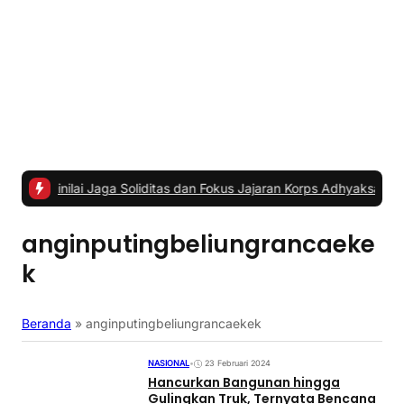
i Jaga Soliditas dan Fokus Jajaran Korps Adhyaksa
|
#2 -
Anggota K
anginputingbeliungrancaeke
k
Beranda
»
anginputingbeliungrancaekek
NASIONAL
•
23 Februari 2024
Hancurkan Bangunan hingga
Gulingkan Truk, Ternyata Bencana