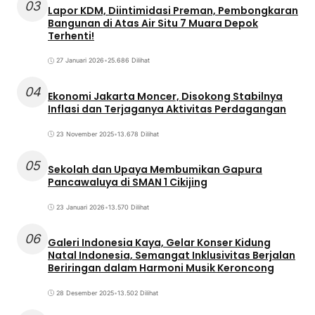
03
Lapor KDM, Diintimidasi Preman, Pembongkaran
Bangunan di Atas Air Situ 7 Muara Depok
Terhenti!
27 Januari 2026
•
25.686 Dilihat
04
Ekonomi Jakarta Moncer, Disokong Stabilnya
Inflasi dan Terjaganya Aktivitas Perdagangan
23 November 2025
•
13.678 Dilihat
05
Sekolah dan Upaya Membumikan Gapura
Pancawaluya di SMAN 1 Cikijing
23 Januari 2026
•
13.570 Dilihat
06
Galeri Indonesia Kaya, Gelar Konser Kidung
Natal Indonesia, Semangat Inklusivitas Berjalan
Beriringan dalam Harmoni Musik Keroncong
28 Desember 2025
•
13.502 Dilihat