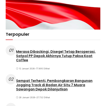
Terpopuler
01
Merasa Dibackingi, Disegel Tetap Beroperasi,
Satpol PP Depok Akhirnya Tutup Paksa Koat
Coffee
12 Januari 2026
•
77.895 Dilihat
02
Sempat Terhenti, Pembongkaran Bangunan
Jogging Track di Badan Air Situ 7 Muara
Sawangan Depok Dilanjutkan
28 Januari 2026
•
27.732 Dilihat