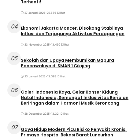
Terhenti!
27 Januari 2026
•
25.686 Dilihat
04
Ekonomi Jakarta Moncer, Disokong Stabilnya
Inflasi dan Terjaganya Aktivitas Perdagangan
23 November 2025
•
13.492 Dilihat
05
Sekolah dan Upaya Membumikan Gapura
Pancawaluya di SMAN 1 Cikijing
23 Januari 2026
•
13.388 Dilihat
06
Galeri Indonesia Kaya, Gelar Konser Kidung
Natal Indonesia, Semangat Inklusivitas Berjalan
Beriringan dalam Harmoni Musik Keroncong
28 Desember 2025
•
13.321 Dilihat
07
Gaya Hidup Modern Picu Risiko Penyakit Kronis,
Primaya Hospital Bekasi Barat Luncurkan