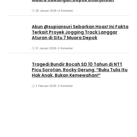
28 Januari 2026
•
4 Komentar
Akun @supiansuri Sebarkan Hoax! Ini Fakta
Terkait Proyek Jogging Track Langgar
Aturan di Situ 7 Muara Depok
31 Januari 2026
•
3 Komentar
Tragedi Bundir Bocah SD 10 Tahun di NTT
Picu Sorotan, Rocky Gerung: “Buku Tulis Itu
Hak Anak, Bukan Kemewahan!”
3 Februari 2026
•
3 Komentar