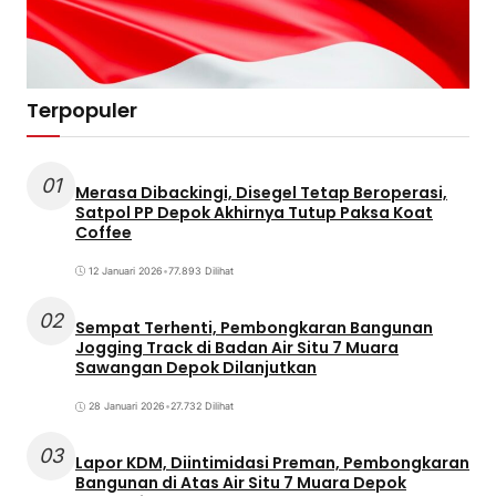
Terpopuler
01
Merasa Dibackingi, Disegel Tetap Beroperasi,
Satpol PP Depok Akhirnya Tutup Paksa Koat
Coffee
12 Januari 2026
•
77.893 Dilihat
02
Sempat Terhenti, Pembongkaran Bangunan
Jogging Track di Badan Air Situ 7 Muara
Sawangan Depok Dilanjutkan
28 Januari 2026
•
27.732 Dilihat
03
Lapor KDM, Diintimidasi Preman, Pembongkaran
Bangunan di Atas Air Situ 7 Muara Depok