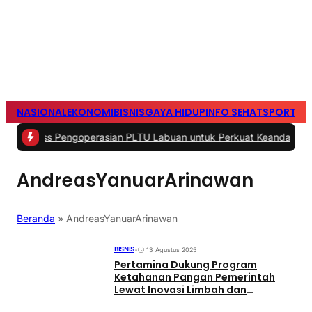
NASIONAL
EKONOMI
BISNIS
GAYA HIDUP
INFO SEHAT
SPORTS
S
ness Pengoperasian PLTU Labuan untuk Perkuat Keandalan Pasokan 
AndreasYanuarArinawan
Beranda
»
AndreasYanuarArinawan
BISNIS
•
13 Agustus 2025
Pertamina Dukung Program
Ketahanan Pangan Pemerintah
Lewat Inovasi Limbah dan
Pemberdayaan Masyarakat