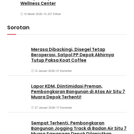
Wellness Center
12 Maret 2026
•
13.227 Dilihat
Sorotan
Merasa Dibackingi, Disegel Tetap
Beroperasi, Satpol PP Depok Akhirnya
Tutup Paksa Koat Coffee
12 Januari 2026
•
21 Komentar
Lapor KDM, Diintimidasi Preman,
Pembongkaran Bangunan di Atas Air Situ 7
Muara Depok Terhenti!
27 Januari 2026
•
17 Komentar
Sempat Terhenti, Pembongkaran
Bangunan Jogging Track di Badan Air Situ 7
Muara Sawangan Depok Dilanjutkan