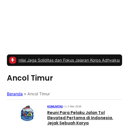
i Jaga Soliditas dan Fokus Jajaran Korps Adhyaksa
|
#2 -
Anggota K
Ancol Timur
Beranda
»
Ancol Timur
KOMUNITAS
•
5 Mei 2026
Reuni Para Pelaku Jalan Tol
Elevated Pertama di Indonesia,
Jejak Sebuah Karya