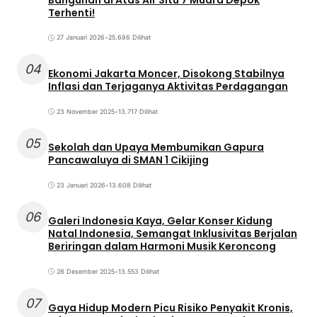
Terhenti!
27 Januari 2026
•
25.686 Dilihat
04
Ekonomi Jakarta Moncer, Disokong Stabilnya
Inflasi dan Terjaganya Aktivitas Perdagangan
23 November 2025
•
13.717 Dilihat
05
Sekolah dan Upaya Membumikan Gapura
Pancawaluya di SMAN 1 Cikijing
23 Januari 2026
•
13.608 Dilihat
06
Galeri Indonesia Kaya, Gelar Konser Kidung
Natal Indonesia, Semangat Inklusivitas Berjalan
Beriringan dalam Harmoni Musik Keroncong
28 Desember 2025
•
13.553 Dilihat
07
Gaya Hidup Modern Picu Risiko Penyakit Kronis,