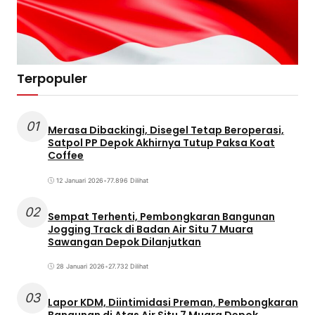
Terpopuler
01
Merasa Dibackingi, Disegel Tetap Beroperasi,
Satpol PP Depok Akhirnya Tutup Paksa Koat
Coffee
12 Januari 2026
•
77.896 Dilihat
02
Sempat Terhenti, Pembongkaran Bangunan
Jogging Track di Badan Air Situ 7 Muara
Sawangan Depok Dilanjutkan
28 Januari 2026
•
27.732 Dilihat
03
Lapor KDM, Diintimidasi Preman, Pembongkaran
Bangunan di Atas Air Situ 7 Muara Depok