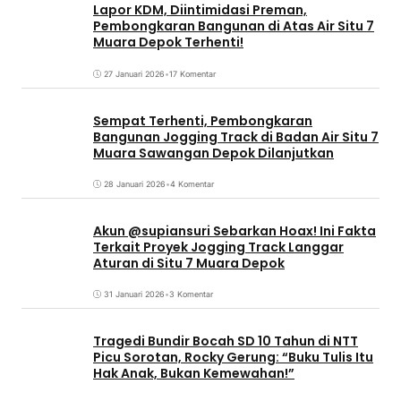
Lapor KDM, Diintimidasi Preman,
Pembongkaran Bangunan di Atas Air Situ 7
Muara Depok Terhenti!
27 Januari 2026
•
17 Komentar
Sempat Terhenti, Pembongkaran
Bangunan Jogging Track di Badan Air Situ 7
Muara Sawangan Depok Dilanjutkan
28 Januari 2026
•
4 Komentar
Akun @supiansuri Sebarkan Hoax! Ini Fakta
Terkait Proyek Jogging Track Langgar
Aturan di Situ 7 Muara Depok
31 Januari 2026
•
3 Komentar
Tragedi Bundir Bocah SD 10 Tahun di NTT
Picu Sorotan, Rocky Gerung: “Buku Tulis Itu
Hak Anak, Bukan Kemewahan!”