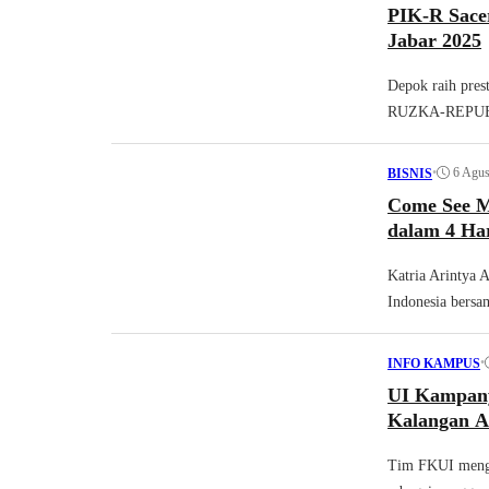
PIK-R Sace
Jabar 2025
Depok raih pre
RUZKA-REPUB
•
6 Agus
BISNIS
Come See M
dalam 4 Ha
Katria Arintya
Indonesia bersam
•
INFO KAMPUS
UI Kampany
Kalangan 
Tim FKUI menga