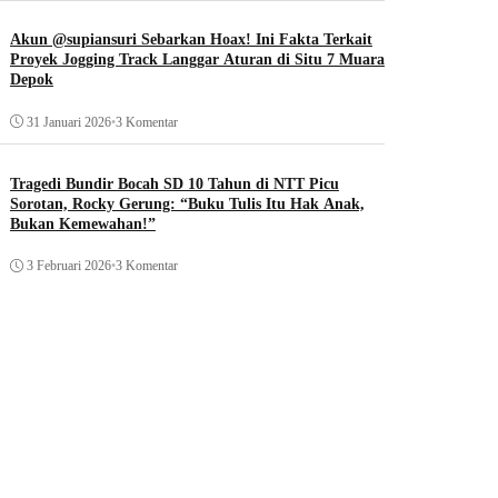
Akun @supiansuri Sebarkan Hoax! Ini Fakta Terkait
Proyek Jogging Track Langgar Aturan di Situ 7 Muara
Depok
31 Januari 2026
•
3 Komentar
Tragedi Bundir Bocah SD 10 Tahun di NTT Picu
Sorotan, Rocky Gerung: “Buku Tulis Itu Hak Anak,
Bukan Kemewahan!”
3 Februari 2026
•
3 Komentar