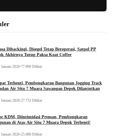
ler
sa Dibackingi, Disegel Tetap Beroperasi, Satpol PP
ok Akhirnya Tutup Paksa Koat Coffee
 Januari 2026
•
77.890 Dilihat
pat Terhenti, Pembongkaran Bangunan Jogging Track
adan Air Situ 7 Muara Sawangan Depok Dilanjutkan
 Januari 2026
•
27.732 Dilihat
or KDM, Diintimidasi Preman, Pembongkaran
unan di Atas Air Situ 7 Muara Depok Terhenti!
 Januari 2026
•
25.686 Dilihat