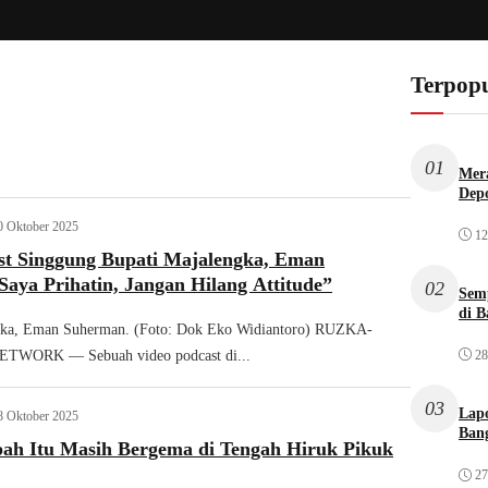
Terpopu
01
Mera
Dep
0 Oktober 2025
12
ast Singgung Bupati Majalengka, Eman
aya Prihatin, Jangan Hilang Attitude”
02
Sem
di B
gka, Eman Suherman. (Foto: Dok Eko Widiantoro) RUZKA-
28
WORK — Sebuah video podcast di...
03
Lap
8 Oktober 2025
Bang
ah Itu Masih Bergema di Tengah Hiruk Pikuk
k
27