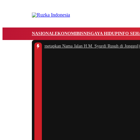
NASIONAL
EKONOMI
BISNIS
GAYA HIDUP
INFO SEH
kab Bogor Resmi Menetapkan Nama Jalan H.M. Syurdi Rusuh di Jonggol
|
#2 -