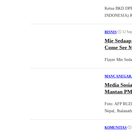
Ketua BKD DPR
INDONESIA) 
•
12 Sep
BISNIS
Mie Sedaap Bawa Ene
Come See M
Flayer Mie Seda
MANCANEGAR
Media Sosia
Mantan PM 
Foto: AFP RUZ
Nepal, Jhalanath
•
KOMUNITAS