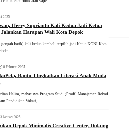
i rokok elektronik atau vape...
ei 2025
wan, Herry Suprianto Kali Kedua Jadi Ketua
 Jalankan Harapan Wali Kota Depok
 (tengah batik) kali kedua kembali terpilih jadi Ketua KONI Kota
iode...
8 Februari 2025
ukuPeta, Bantu TIngkatkan Literasi Anak Muda
a
erlian Halim, mahasiswa Program Studi (Prodi) Manajemen Rekod
ram Pendidikan Vokasi,...
3 Januari 2025
ikan Depok Minimalis Creative Center, Dukung