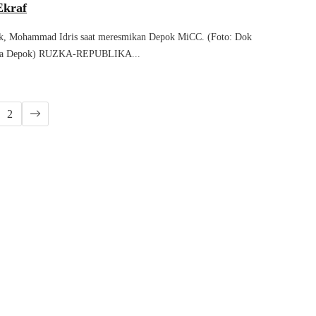
Ekraf
k, Mohammad Idris saat meresmikan Depok MiCC. (Foto: Dok
ta Depok) RUZKA-REPUBLIKA...
2