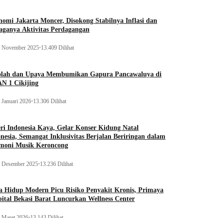
omi Jakarta Moncer, Disokong Stabilnya Inflasi dan
aganya Aktivitas Perdagangan
 November 2025
•
13.409 Dilihat
olah dan Upaya Membumikan Gapura Pancawaluya di
N 1 Cikijing
 Januari 2026
•
13.306 Dilihat
ri Indonesia Kaya, Gelar Konser Kidung Natal
nesia, Semangat Inklusivitas Berjalan Beriringan dalam
moni Musik Keroncong
 Desember 2025
•
13.236 Dilihat
 Hidup Modern Picu Risiko Penyakit Kronis, Primaya
ital Bekasi Barat Luncurkan Wellness Center
 Maret 2026
•
13.143 Dilihat