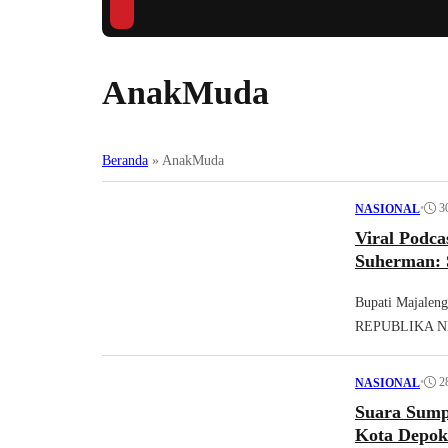
AnakMuda
Beranda
»
AnakMuda
•
3
NASIONAL
Viral Podc
Suherman: S
Bupati Majalen
REPUBLIKA NET
•
2
NASIONAL
Suara Sump
Kota Depo