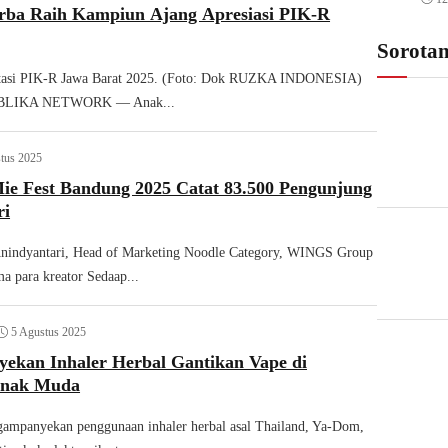
rba Raih Kampiun Ajang Apresiasi PIK-R
Sorota
stasi PIK-R Jawa Barat 2025. (Foto: Dok RUZKA INDONESIA)
LIKA NETWORK — Anak...
tus 2025
ie Fest Bandung 2025 Catat 83.500 Pengunjung
ri
 Anindyantari, Head of Marketing Noodle Category, WINGS Group
a para kreator Sedaap...
5 Agustus 2025
ekan Inhaler Herbal Gantikan Vape di
Anak Muda
mpanyekan penggunaan inhaler herbal asal Thailand, Ya-Dom,