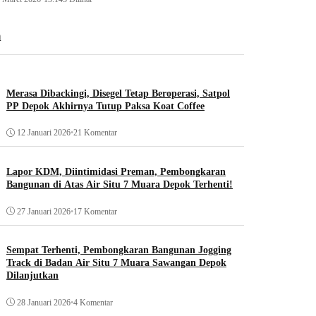
n
Merasa Dibackingi, Disegel Tetap Beroperasi, Satpol
PP Depok Akhirnya Tutup Paksa Koat Coffee
12 Januari 2026
•
21 Komentar
Lapor KDM, Diintimidasi Preman, Pembongkaran
Bangunan di Atas Air Situ 7 Muara Depok Terhenti!
27 Januari 2026
•
17 Komentar
Sempat Terhenti, Pembongkaran Bangunan Jogging
Track di Badan Air Situ 7 Muara Sawangan Depok
Dilanjutkan
28 Januari 2026
•
4 Komentar