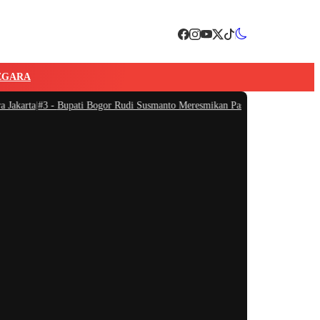
EGARA
karta
|
#3 -
Bupati Bogor Rudi Susmanto Meresmikan Pasar Hewan Jonggol, Jadi