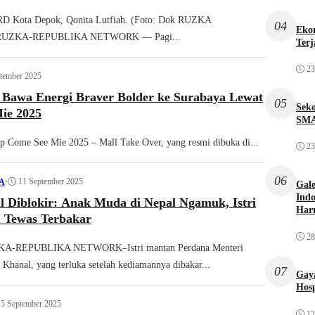
D Kota Depok, Qonita Lutfiah. (Foto: Dok RUZKA
04
Ekon
RUZKA-REPUBLIKA NETWORK — Pagi...
Terj
23
tember 2025
rgi Braver Bolder ke Surabaya Lewat
05
Sek
ie 2025
SMA
p Come See Mie 2025 – Mall Take Over, yang resmi dibuka di...
23
06
•
11 September 2025
A
Gale
Indo
l Diblokir: Anak Muda di Nepal Ngamuk, Istri
Har
Tewas Terbakar
28
KA-REPUBLIKA NETWORK–Istri mantan Perdana Menteri
 Khanal, yang terluka setelah kediamannya dibakar...
07
Gaya
Hosp
5 September 2025
12