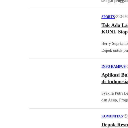
sebagai penggant
•
24 M
SPORTS
Tak Ada La
KONI, Siap
Herry Suprianto
Depok untuk per
•
INFO KAMPUS
Aplikasi B
di Indonesi
Syakira Putri B
dan Arsip, Prog
•
KOMUNITAS
Depok Resm