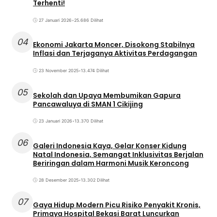
Terhenti!
27 Januari 2026
•
25.686 Dilihat
04
Ekonomi Jakarta Moncer, Disokong Stabilnya
Inflasi dan Terjaganya Aktivitas Perdagangan
23 November 2025
•
13.474 Dilihat
05
Sekolah dan Upaya Membumikan Gapura
Pancawaluya di SMAN 1 Cikijing
23 Januari 2026
•
13.370 Dilihat
06
Galeri Indonesia Kaya, Gelar Konser Kidung
Natal Indonesia, Semangat Inklusivitas Berjalan
Beriringan dalam Harmoni Musik Keroncong
28 Desember 2025
•
13.302 Dilihat
07
Gaya Hidup Modern Picu Risiko Penyakit Kronis,
Primaya Hospital Bekasi Barat Luncurkan