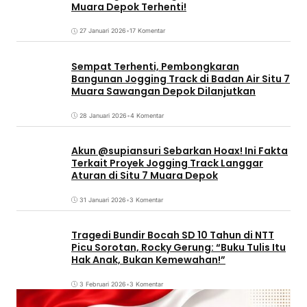
Muara Depok Terhenti!
27 Januari 2026
•
17 Komentar
Sempat Terhenti, Pembongkaran
Bangunan Jogging Track di Badan Air Situ 7
Muara Sawangan Depok Dilanjutkan
28 Januari 2026
•
4 Komentar
Akun @supiansuri Sebarkan Hoax! Ini Fakta
Terkait Proyek Jogging Track Langgar
Aturan di Situ 7 Muara Depok
31 Januari 2026
•
3 Komentar
Tragedi Bundir Bocah SD 10 Tahun di NTT
Picu Sorotan, Rocky Gerung: “Buku Tulis Itu
Hak Anak, Bukan Kemewahan!”
3 Februari 2026
•
3 Komentar