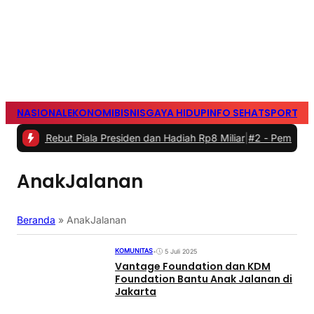
NASIONAL
EKONOMI
BISNIS
GAYA HIDUP
INFO SEHAT
SPORTS
S
 Rebut Piala Presiden dan Hadiah Rp8 Miliar
|
#2 -
Pemkab Bogor Res
AnakJalanan
Beranda
»
AnakJalanan
KOMUNITAS
•
5 Juli 2025
Vantage Foundation dan KDM
Foundation Bantu Anak Jalanan di
Jakarta