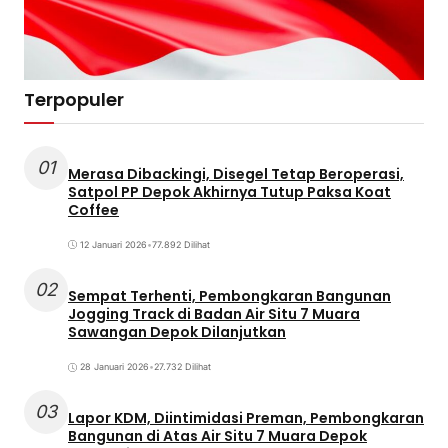
Terpopuler
01
Merasa Dibackingi, Disegel Tetap Beroperasi,
Satpol PP Depok Akhirnya Tutup Paksa Koat
Coffee
12 Januari 2026
•
77.892 Dilihat
02
Sempat Terhenti, Pembongkaran Bangunan
Jogging Track di Badan Air Situ 7 Muara
Sawangan Depok Dilanjutkan
28 Januari 2026
•
27.732 Dilihat
03
Lapor KDM, Diintimidasi Preman, Pembongkaran
Bangunan di Atas Air Situ 7 Muara Depok