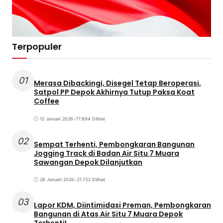
Terpopuler
01
Merasa Dibackingi, Disegel Tetap Beroperasi,
Satpol PP Depok Akhirnya Tutup Paksa Koat
Coffee
12 Januari 2026
•
77.894 Dilihat
02
Sempat Terhenti, Pembongkaran Bangunan
Jogging Track di Badan Air Situ 7 Muara
Sawangan Depok Dilanjutkan
28 Januari 2026
•
27.732 Dilihat
03
Lapor KDM, Diintimidasi Preman, Pembongkaran
Bangunan di Atas Air Situ 7 Muara Depok
Terhenti!