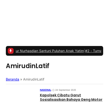
 Nurhasdian Santuni Puluhan Anak Yatim
|
#2 -
Turnamen Futsal SPP
AmirudinLatif
Beranda
»
AmirudinLatif
NASIONAL
•
24 September 2025
Kapolsek Cibatu Garut
Sosialisasikan Bahaya Geng Motor