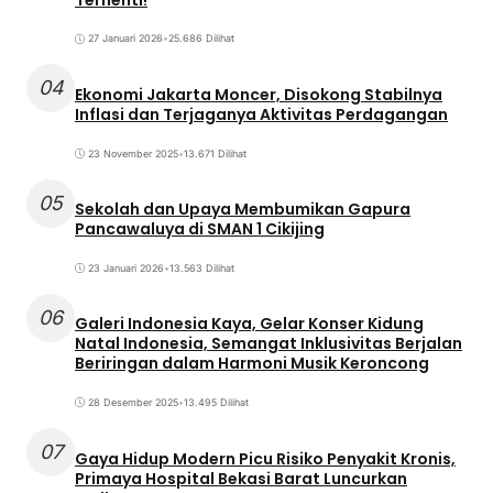
27 Januari 2026
•
25.686 Dilihat
04
Ekonomi Jakarta Moncer, Disokong Stabilnya
Inflasi dan Terjaganya Aktivitas Perdagangan
23 November 2025
•
13.671 Dilihat
05
Sekolah dan Upaya Membumikan Gapura
Pancawaluya di SMAN 1 Cikijing
23 Januari 2026
•
13.563 Dilihat
06
Galeri Indonesia Kaya, Gelar Konser Kidung
Natal Indonesia, Semangat Inklusivitas Berjalan
Beriringan dalam Harmoni Musik Keroncong
28 Desember 2025
•
13.495 Dilihat
07
Gaya Hidup Modern Picu Risiko Penyakit Kronis,
Primaya Hospital Bekasi Barat Luncurkan