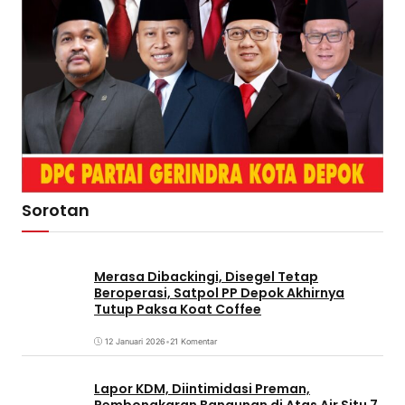
Sorotan
Merasa Dibackingi, Disegel Tetap
Beroperasi, Satpol PP Depok Akhirnya
Tutup Paksa Koat Coffee
12 Januari 2026
•
21 Komentar
Lapor KDM, Diintimidasi Preman,
Pembongkaran Bangunan di Atas Air Situ 7