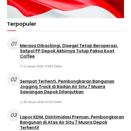
Terpopuler
01
Merasa Dibackingi, Disegel Tetap Beroperasi,
Satpol PP Depok Akhirnya Tutup Paksa Koat
Coffee
12 Januari 2026
•
77.893 Dilihat
02
Sempat Terhenti, Pembongkaran Bangunan
Jogging Track di Badan Air Situ 7 Muara
Sawangan Depok Dilanjutkan
28 Januari 2026
•
27.732 Dilihat
03
Lapor KDM, Diintimidasi Preman, Pembongkaran
Bangunan di Atas Air Situ 7 Muara Depok
Terhenti!