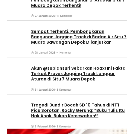
Muara Depok Terhenti!
27 Januari 2026
•
17 Komentar
Sempat Terhenti, Pembongkaran
Bangunan Jogging Track di Badan Air Situ 7
Muara Sawangan Depok Dilanjutkan
28 Januari 2026
•
4 Komentar
Akun @supiansuri Sebarkan Hoax! Ini Fakta
Terkait Proyek Jogging Track Langgar
Aturan di Situ 7 Muara Depok
31 Januari 2026
•
3 Komentar
Tragedi Bundir Bocah SD 10 Tahun di NTT
Picu Sorotan, Rocky Gerung: “Buku Tulis Itu
Hak Anak, Bukan Kemewahan!”
3 Februari 2026
•
3 Komentar