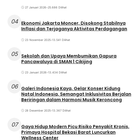
27 Januari 2026
•
25.686 Dilihat
04
Ekonomi Jakarta Moncer, Disokong Stabilnya
Inflasi dan Terjaganya Aktivitas Perdagangan
23 November 2025
•
13.541 Dilihat
05
Sekolah dan Upaya Membumikan Gapura
Pancawaluya di SMAN 1 Cikijing
23 Januari 2026
•
13.434 Dilihat
06
Galeri Indonesia Kaya, Gelar Konser Kidung
Natal Indonesia, Semangat Inklusivitas Berjalan
Beriringan dalam Harmoni Musik Keroncong
28 Desember 2025
•
13.367 Dilihat
07
Gaya Hidup Modern Picu Risiko Penyakit Kronis,
Primaya Hospital Bekasi Barat Luncurkan
Wellness Center