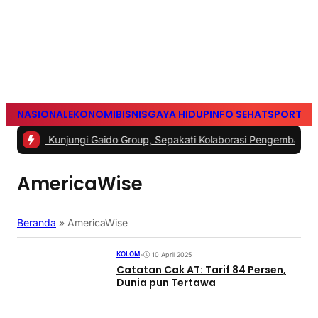
NASIONAL
EKONOMI
BISNIS
GAYA HIDUP
INFO SEHAT
SPORTS
S
njungi Gaido Group, Sepakati Kolaborasi Pengembangan Ekonomi S
AmericaWise
Beranda
»
AmericaWise
KOLOM
•
10 April 2025
Catatan Cak AT: Tarif 84 Persen,
Dunia pun Tertawa