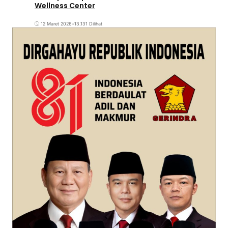
Wellness Center
12 Maret 2026
•
13.131 Dilihat