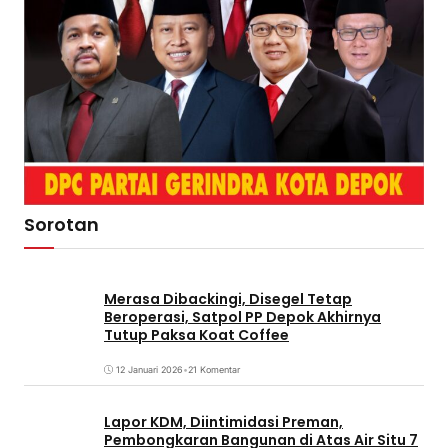
Sorotan
Merasa Dibackingi, Disegel Tetap
Beroperasi, Satpol PP Depok Akhirnya
Tutup Paksa Koat Coffee
12 Januari 2026
•
21 Komentar
Lapor KDM, Diintimidasi Preman,
Pembongkaran Bangunan di Atas Air Situ 7