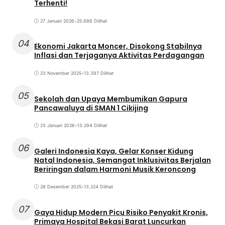
Terhenti!
27 Januari 2026
•
25.686 Dilihat
04
Ekonomi Jakarta Moncer, Disokong Stabilnya
Inflasi dan Terjaganya Aktivitas Perdagangan
23 November 2025
•
13.397 Dilihat
05
Sekolah dan Upaya Membumikan Gapura
Pancawaluya di SMAN 1 Cikijing
23 Januari 2026
•
13.294 Dilihat
06
Galeri Indonesia Kaya, Gelar Konser Kidung
Natal Indonesia, Semangat Inklusivitas Berjalan
Beriringan dalam Harmoni Musik Keroncong
28 Desember 2025
•
13.224 Dilihat
07
Gaya Hidup Modern Picu Risiko Penyakit Kronis,
Primaya Hospital Bekasi Barat Luncurkan