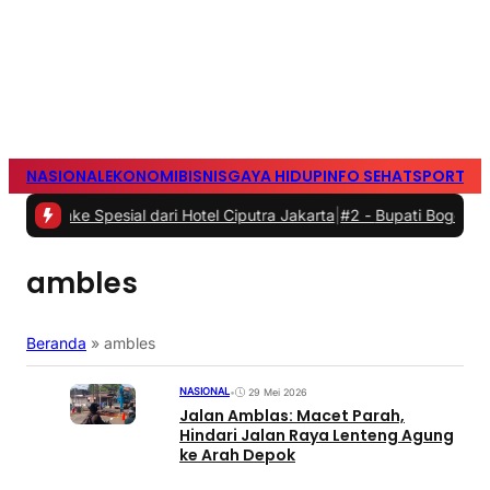
NASIONAL
EKONOMI
BISNIS
GAYA HIDUP
INFO SEHAT
SPORTS
S
e Spesial dari Hotel Ciputra Jakarta
|
#2 -
Bupati Bogor Rudi Susma
ambles
Beranda
»
ambles
NASIONAL
•
29 Mei 2026
Jalan Amblas: Macet Parah,
Hindari Jalan Raya Lenteng Agung
ke Arah Depok