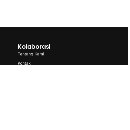
Kolaborasi
Tentang Kami
Kontak
Kerja Sama
an Pemberitaan Media Siber
Ketentuan Penggunaan