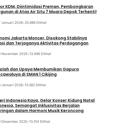
or KDM, Diintimidasi Preman, Pembongkaran
gunan di Atas Air Situ 7 Muara Depok Terhenti!
7 Januari 2026
•
25.686 Dilihat
nomi Jakarta Moncer, Disokong Stabilnya
lasi dan Terjaganya Aktivitas Perdagangan
3 November 2025
•
13.486 Dilihat
olah dan Upaya Membumikan Gapura
cawaluya di SMAN 1 Cikijing
3 Januari 2026
•
13.382 Dilihat
eri Indonesia Kaya, Gelar Konser Kidung Natal
onesia, Semangat Inklusivitas Berjalan
iringan dalam Harmoni Musik Keroncong
8 Desember 2025
•
13.314 Dilihat