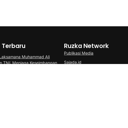
a Terbaru
Ruzka Network
Publikasi Media
 Laksamana Muhammad Ali
Sajada.id
n TNI: Menjaga Keseimbangan
an Soliditas Antarmatra
Motoresto.id
n Aturan PKWT, Outsourcing, dan
Gebrak.id
omy Hadapi Dinamika Kerja
Borderjournal.id
umbang di Adu Penalti, Persebaya
Jedadulu.com
la Presiden dan Hadiah Rp8 Miliar
ved
Redaksi
Pedom