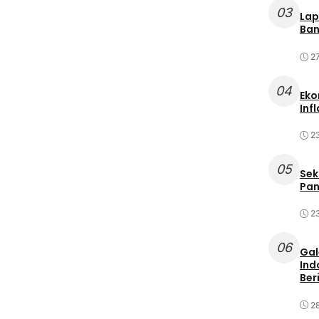
03
Lap
Ban
2
04
Eko
Inf
2
05
Sek
Pan
2
06
Gal
Ind
Ber
2