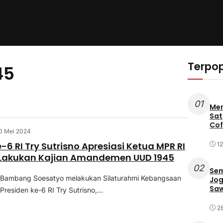
Terpop
45
01
Mer
Sat
Cof
0 Mei 2024
-6 RI Try Sutrisno Apresiasi Ketua MPR RI
12
Lakukan Kajian Amandemen UUD 1945
02
Sem
 Bambang Soesatyo melakukan Silaturahmi Kebangsaan
Jog
Saw
residen ke-6 RI Try Sutrisno,...
2