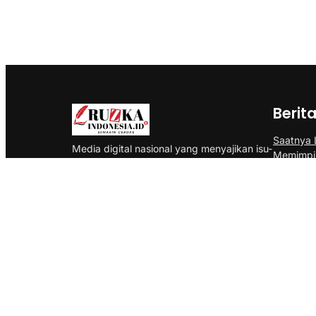
Berit
Saatnya
Media digital nasional yang menyajikan isu-
Memimpi
isu politik, ekonomi, bisnis, olahraga, gaya
Politik d
hidup, seni, budaya, komunitas, info
Sesuaika
kampus, sekolah, dan kolom. Menyajikan
Gig Econ
pula liputan dalam bentuk foto dan video.
Persib T
Rebut Pia
Copyright @2026 Ruzka Indonesia. All Rights Reser