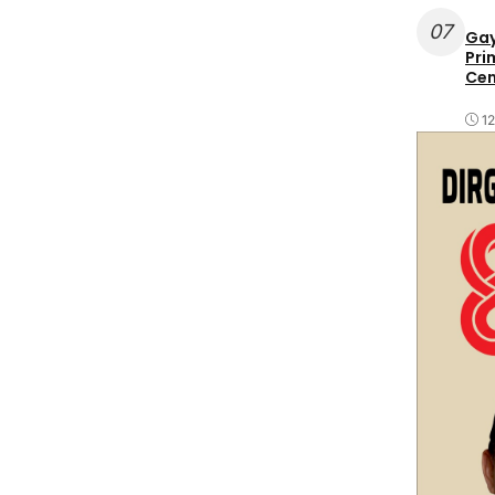
07
Gay
Pri
Cen
1