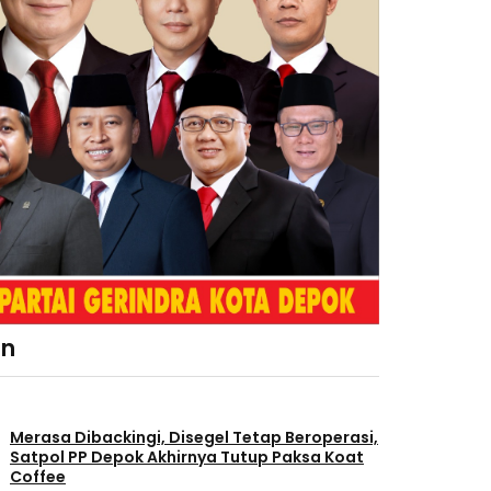
an
Merasa Dibackingi, Disegel Tetap Beroperasi,
Satpol PP Depok Akhirnya Tutup Paksa Koat
Coffee