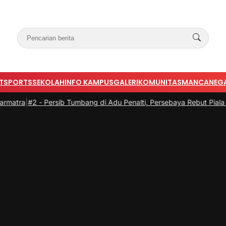
T
SPORTS
SEKOLAH
INFO KAMPUS
GALERI
KOMUNITAS
MANCANEG
a
|
#2 -
Persib Tumbang di Adu Penalti, Persebaya Rebut Piala Presid