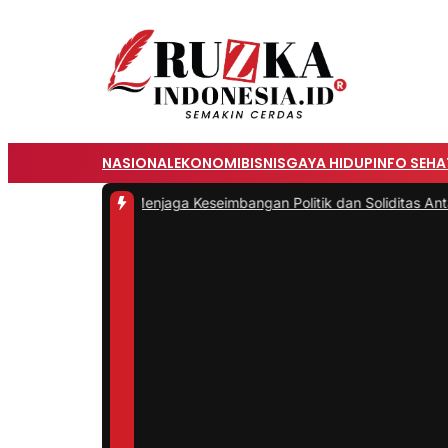
NASIONAL
EKONOMI
BISNIS
GAYA HIDUP
INFO SEHA
mpin TNI: Menjaga Keseimbangan Politik dan Soliditas Antarmatr