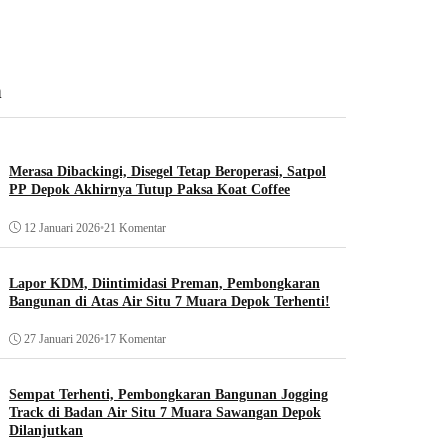
n
Merasa Dibackingi, Disegel Tetap Beroperasi, Satpol
PP Depok Akhirnya Tutup Paksa Koat Coffee
12 Januari 2026
•
21 Komentar
Lapor KDM, Diintimidasi Preman, Pembongkaran
Bangunan di Atas Air Situ 7 Muara Depok Terhenti!
27 Januari 2026
•
17 Komentar
Sempat Terhenti, Pembongkaran Bangunan Jogging
Track di Badan Air Situ 7 Muara Sawangan Depok
Dilanjutkan