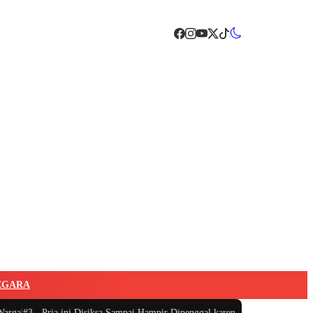
EGARA
a
|
#3 -
Pria ini Disiksa Sampai Hampir Dipenggal karena Memastikan Dunia T