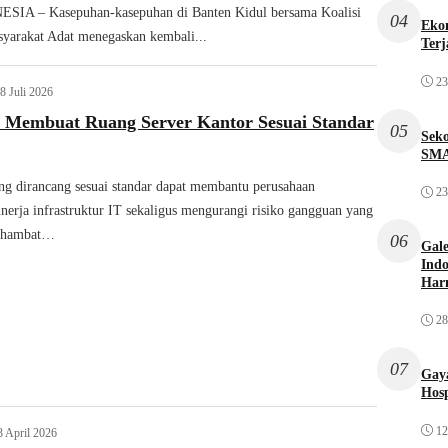
A – Kasepuhan-kasepuhan di Banten Kidul bersama Koalisi
04
Ekon
arakat Adat menegaskan kembali...
Terj
23
8 Juli 2026
a Membuat Ruang Server Kantor Sesuai Standar
05
Sek
SMA
ng dirancang sesuai standar dapat membantu perusahaan
23
nerja infrastruktur IT sekaligus mengurangi risiko gangguan yang
nghambat…
06
Gale
Indo
Har
28
07
Gaya
Hosp
12
3 April 2026