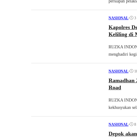
persiapan pelak
•
3
NASIONAL
Kapolres D
Keliling di
RUZKA INDONES
menghadiri kegia
•
1
NASIONAL
Ramadhan 2
Road
RUZKA INDONES
kekhusyukan sel
•
8
NASIONAL
Depok akan