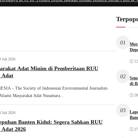
Terpopu
01
Mera
Dep
9 Juli 2026
12
arakat Adat Minim di Pemberitaan RUU
 Adat
02
Sem
di B
A – The Society of Indonesian Environmental Journalists
28
Aliansi Masyarakat Adat Nusantara...
03
Lap
0 Juli 2026
Bang
epuhan Banten Kidul: Segera Sahkan RUU
 Adat 2026
27