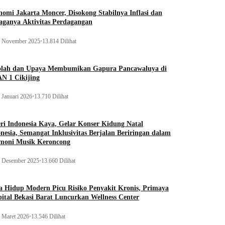
omi Jakarta Moncer, Disokong Stabilnya Inflasi dan
aganya Aktivitas Perdagangan
 November 2025
•
13.814 Dilihat
olah dan Upaya Membumikan Gapura Pancawaluya di
N 1 Cikijing
 Januari 2026
•
13.710 Dilihat
ri Indonesia Kaya, Gelar Konser Kidung Natal
nesia, Semangat Inklusivitas Berjalan Beriringan dalam
moni Musik Keroncong
 Desember 2025
•
13.660 Dilihat
 Hidup Modern Picu Risiko Penyakit Kronis, Primaya
ital Bekasi Barat Luncurkan Wellness Center
 Maret 2026
•
13.546 Dilihat