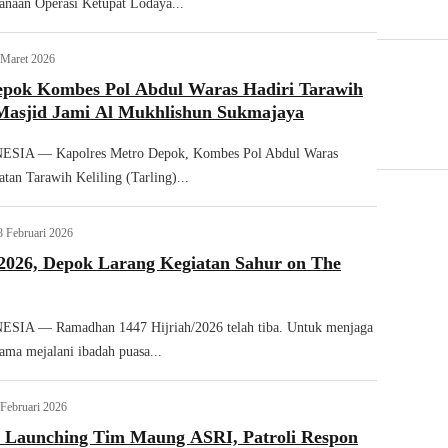
sanaan Operasi Ketupat Lodaya...
 Maret 2026
epok Kombes Pol Abdul Waras Hadiri Tarawih
 Masjid Jami Al Mukhlishun Sukmajaya
IA — Kapolres Metro Depok, Kombes Pol Abdul Waras
tan Tarawih Keliling (Tarling)...
8 Februari 2026
026, Depok Larang Kegiatan Sahur on The
IA — Ramadhan 1447 Hijriah/2026 telah tiba. Untuk menjaga
ama mejalani ibadah puasa...
 Februari 2026
 Launching Tim Maung ASRI, Patroli Respon