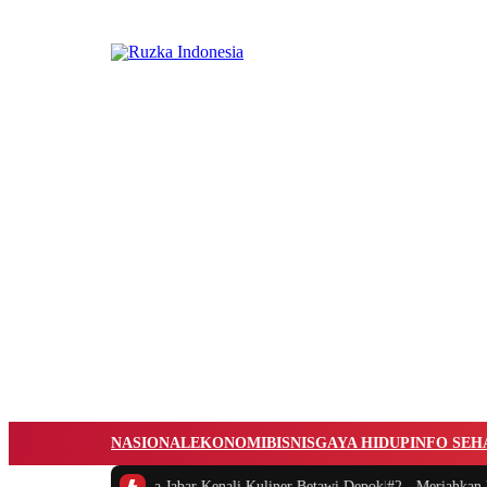
NASIONAL
EKONOMI
BISNIS
GAYA HIDUP
INFO SEH
OOD Bimbing Moka Jabar Kenali Kuliner Betawi Depok
|
#2 -
Meriahkan Dirg