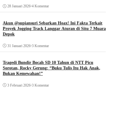
28 Januari 2026
•
4 Komentar
Akun @supiansuri Sebarkan Hoax! Ini Fakta Terkait
Proyek Jogging Track Langgar Aturan di Situ 7 Muara
Depok
31 Januari 2026
•
3 Komentar
Tragedi Bundir Bocah SD 10 Tahun di NTT Picu
Sorotan, Rocky Gerung: “Buku Tulis Itu Hak Anak,
Bukan Kemewahan!”
3 Februari 2026
•
3 Komentar