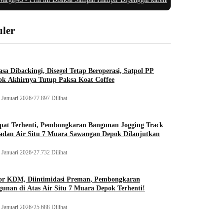
ler
sa Dibackingi, Disegel Tetap Beroperasi, Satpol PP
ok Akhirnya Tutup Paksa Koat Coffee
 Januari 2026
•
77.897 Dilihat
pat Terhenti, Pembongkaran Bangunan Jogging Track
adan Air Situ 7 Muara Sawangan Depok Dilanjutkan
 Januari 2026
•
27.732 Dilihat
or KDM, Diintimidasi Preman, Pembongkaran
unan di Atas Air Situ 7 Muara Depok Terhenti!
 Januari 2026
•
25.688 Dilihat