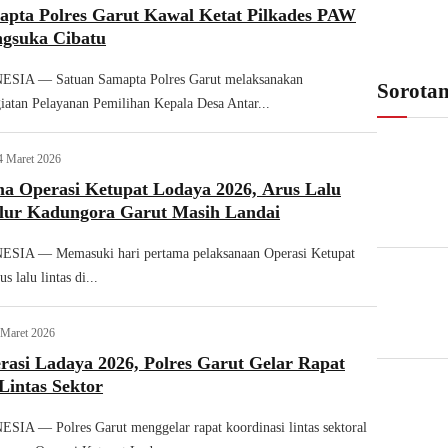
apta Polres Garut Kawal Ketat Pilkades PAW
ngsuka Cibatu
IA — Satuan Samapta Polres Garut melaksanakan
Sorota
atan Pelayanan Pemilihan Kepala Desa Antar...
4 Maret 2026
ma Operasi Ketupat Lodaya 2026, Arus Lalu
Jalur Kadungora Garut Masih Landai
IA — Memasuki hari pertama pelaksanaan Operasi Ketupat
 lalu lintas di...
 Maret 2026
asi Ladaya 2026, Polres Garut Gelar Rapat
Lintas Sektor
A — Polres Garut menggelar rapat koordinasi lintas sektoral