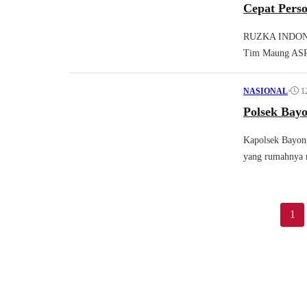
Cepat Pers
RUZKA INDONES
Tim Maung ASRI
•
1
NASIONAL
Polsek Bay
Kapolsek Bayon
yang rumahnya
1