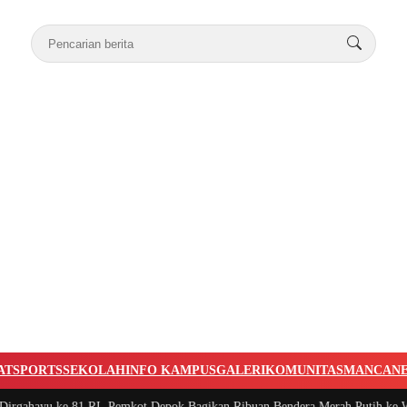
AT
SPORTS
SEKOLAH
INFO KAMPUS
GALERI
KOMUNITAS
MANCAN
ahayu ke 81 RI, Pemkot Depok Bagikan Ribuan Bendera Merah Putih ke Warg