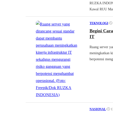
RUZKA INDONESI
Kawal RUU Masy
•
TEKNOLOGI
Begini Car
IT
Ruang server ya
meningkatkan ki
berpotensi me
•
1
NASIONAL