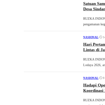
Satuan Sam
Desa Sinda
RUZKA INDONES
pengamanan kegi
•
1
NASIONAL
Hari Perta
Lintas di 
RUZKA INDONES
Lodaya 2026, arus
•
9
NASIONAL
Hadapi Oper
Koordinasi 
RUZKA INDONESI