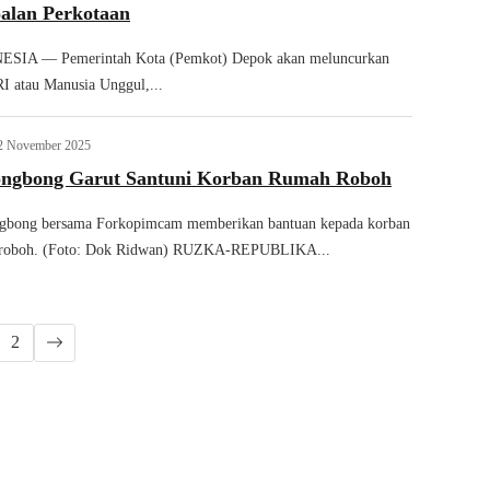
oalan Perkotaan
IA — Pemerintah Kota (Pemkot) Depok akan meluncurkan
 atau Manusia Unggul,...
2 November 2025
ongbong Garut Santuni Korban Rumah Roboh
gbong bersama Forkopimcam memberikan bantuan kepada korban
 roboh. (Foto: Dok Ridwan) RUZKA-REPUBLIKA...
2